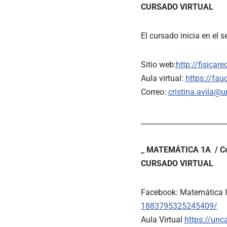
CURSADO VIRTUAL
El cursado inicia en el 
Sitio web:
http://fisicar
Aula virtual:
https://fau
Correo:
cristina.avila@u
________________________
_ MATEMÁTICA 1A / Com
CURSADO VIRTUAL
Facebook: Matemática 
1883795325245409/
Aula Virtual
https://unc