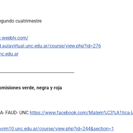
segundo cuatrimestre
ec.weebly.com/
d.aulavirtual.unc.edu.ar/course/view.php?id=276
nc.edu.ar
____________________________________
isiones verde, negra y roja
IA- FAUD- UNC
https://www.facebook.com/Matem%C3%A1tica-I
avim10.unc.edu.ar/course/view.php?id=244&section=1