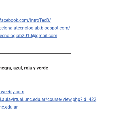
.facebook.com/IntroTecB/
uccionalatecnologiab.blogspot.com/
atecnologiab2010@gmail.com
____________________________________
egra, azul, roja y verde
rq.weebly.com
d.aulavirtual.unc.edu.ar/course/view.php?id=422
nc.edu.ar