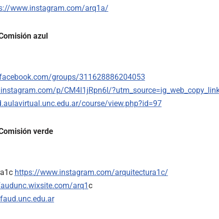
ps://www.instagram.com/arq1a/
Comisión azul
.facebook.com/groups/311628886204053
.instagram.com/p/CM4l1jRpn6l/?utm_source=ig_web_copy_lin
d.aulavirtual.unc.edu.ar/course/view.php?id=97
Comisión verde
ra1c
https://www.instagram.com/arquitectura1c/
cfaudunc.wixsite.com/arq1
c
faud.unc.edu.ar