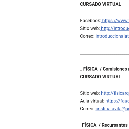
CURSADO VIRTUAL
Facebook:
https://www
Sitio web:
http://introd
Correo:
introduccional
________________________
_ FÍSICA / Comisiones n
CURSADO VIRTUAL
Sitio web:
http://fisica
Aula virtual:
https://fau
Correo:
cristina.avila@u
_FÍSICA / Recursantes