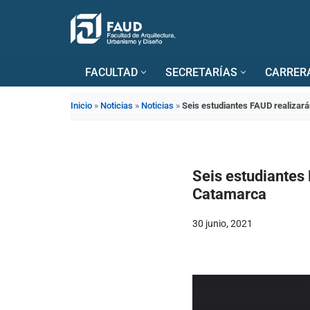
Saltar
al
FACULTAD
SECRETARÍAS
CARRER
contenido
Inicio
»
Noticias
»
Noticias
»
Seis estudiantes FAUD realizar
Seis estudiantes 
Catamarca
30 junio, 2021