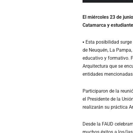
El miércoles 23 de juni
Catamarca y estudiantes
▪ Esta posibilidad surg
de Neuquén, La Pampa, C
educativo y formativo. P
Arquitectura que se encu
entidades mencionadas
Participaron de la reuni
el Presidente de la Uni
realizarán su práctica A
Desde la FAUD celebramo
muchos éxitos a los/las 