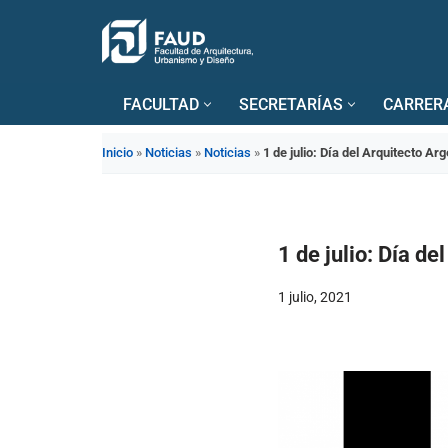
Saltar
al
FACULTAD
SECRETARÍAS
CARRER
contenido
Inicio
»
Noticias
»
Noticias
»
1 de julio: Día del Arquitecto Ar
1 de julio: Día d
1 julio, 2021