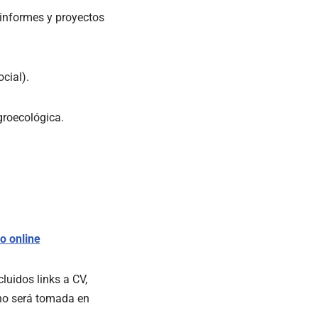
 informes y proyectos
cial).
groecológica.
o online
uidos links a CV,
 no será tomada en