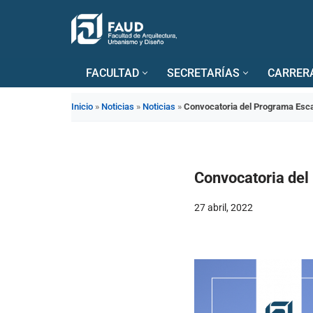
Saltar
al
FACULTAD
SECRETARÍAS
CARRER
contenido
Inicio
»
Noticias
»
Noticias
»
Convocatoria del Programa Esca
Convocatoria del
27 abril, 2022