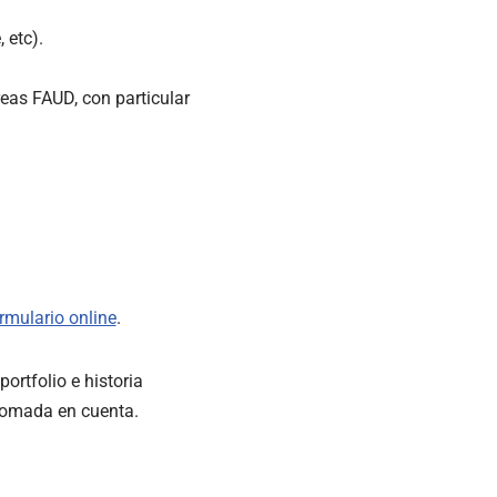
 etc).
reas FAUD, con particular
rmulario online
.
ortfolio e historia
 tomada en cuenta.