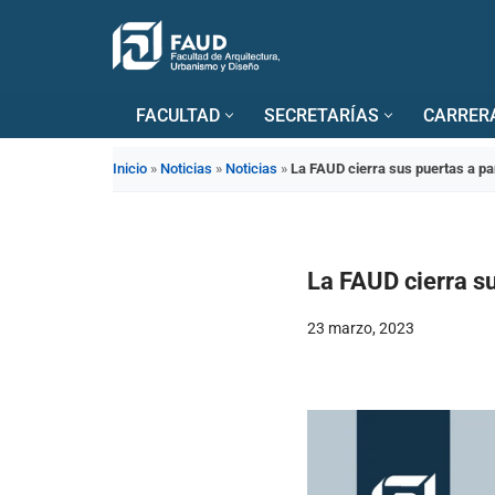
Saltar
al
FACULTAD
SECRETARÍAS
CARRER
contenido
Inicio
»
Noticias
»
Noticias
»
La FAUD cierra sus puertas a par
La FAUD cierra su
23 marzo, 2023