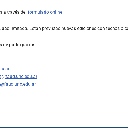
s a través del
formulario online
idad limitada. Están previstas nuevas ediciones con fechas a c
s de participación.
du.ar
es@faud.unc.edu.ar
l@faud.unc.edu.ar