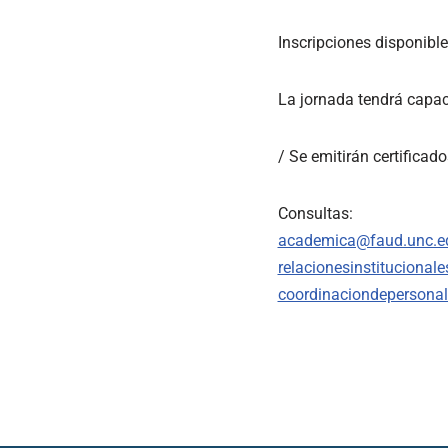
Inscripciones disponible
La jornada tendrá capac
/ Se emitirán certificado
Consultas:
academica@faud.unc.e
relacionesinstitucional
coordinaciondepersona