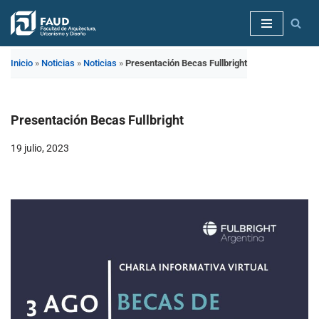
Saltar
al
Inicio
»
Noticias
»
Noticias
»
Presentación Becas Fullbright
contenido
Presentación Becas Fullbright
19 julio, 2023