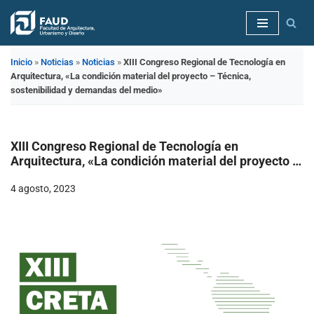
Saltar
al
Inicio
»
Noticias
»
Noticias
»
XIII Congreso Regional de Tecnología en
contenido
Arquitectura, «La condición material del proyecto – Técnica,
sostenibilidad y demandas del medio»
XIII Congreso Regional de Tecnología en
Arquitectura, «La condición material del proyecto –
Técnica, sostenibilidad y demandas del medio»
4 agosto, 2023