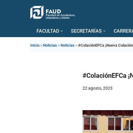
Saltar
al
FACULTAD
SECRETARÍAS
CARRER
contenido
Inicio
»
Noticias
»
Noticias
»
#ColaciónEFCa ¡Nueva Colación 
#ColaciónEFCa ¡N
22 agosto, 2023