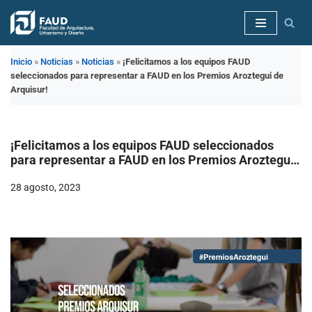
Saltar
al
Inicio
»
Noticias
»
Noticias
»
¡Felicitamos a los equipos FAUD
contenido
seleccionados para representar a FAUD en los Premios Aroztegui de
Arquisur!
¡Felicitamos a los equipos FAUD seleccionados
para representar a FAUD en los Premios Aroztegui
de Arquisur!
28 agosto, 2023