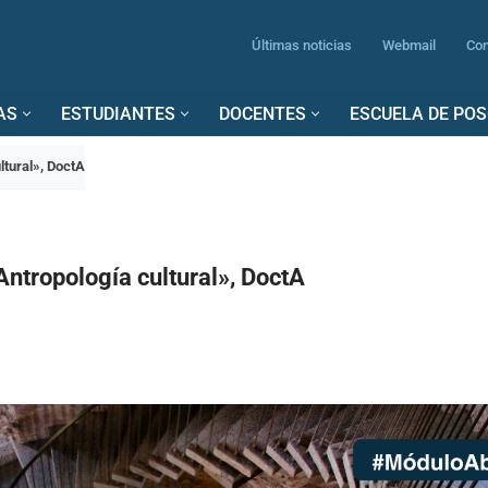
Últimas noticias
Webmail
Con
AS
ESTUDIANTES
DOCENTES
ESCUELA DE PO
ltural», DoctA
ntropología cultural», DoctA