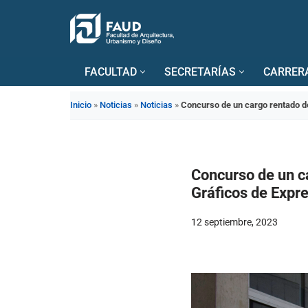
Saltar
al
FACULTAD
SECRETARÍAS
CARRER
contenido
Inicio
»
Noticias
»
Noticias
»
Concurso de un cargo rentado d
Concurso de un c
Gráficos de Expr
12 septiembre, 2023