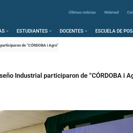
Últimas noticias
Webmail
Con
AS
ESTUDIANTES
DOCENTES
ESCUELA DE PO
l participaron de “CÓRDOBA i Agro”
iseño Industrial participaron de “CÓRDOBA i A