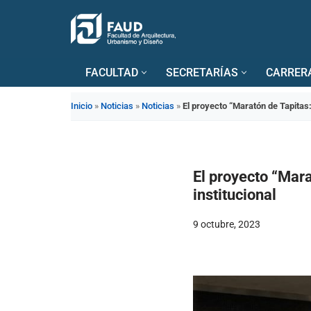
Saltar
al
FACULTAD
SECRETARÍAS
CARRER
contenido
Inicio
»
Noticias
»
Noticias
»
El proyecto “Maratón de Tapitas:
El proyecto “Mara
institucional
9 octubre, 2023