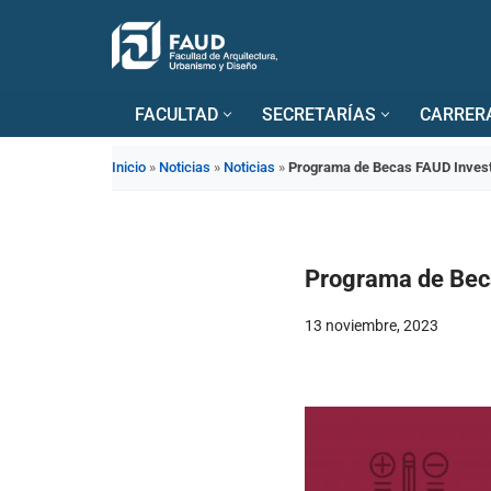
Saltar
al
FACULTAD
SECRETARÍAS
CARRER
contenido
Inicio
»
Noticias
»
Noticias
»
Programa de Becas FAUD Investi
Programa de Beca
13 noviembre, 2023