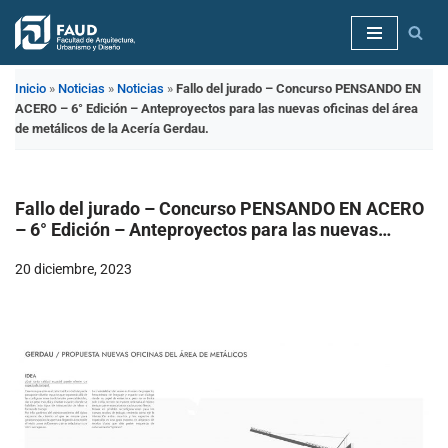
Saltar
al
Inicio
»
Noticias
»
Noticias
»
Fallo del jurado – Concurso PENSANDO EN
contenido
ACERO – 6° Edición – Anteproyectos para las nuevas oficinas del área
de metálicos de la Acería Gerdau.
Fallo del jurado – Concurso PENSANDO EN ACERO
– 6° Edición – Anteproyectos para las nuevas
oficinas del área de metálicos de la Acería Gerdau.
20 diciembre, 2023