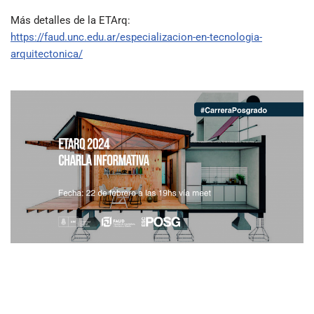
Más detalles de la ETArq:
https://faud.unc.edu.ar/especializacion-en-tecnologia-
arquitectonica/