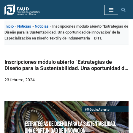
Saltar
al
Inicio
»
Noticias
»
Noticias
»
Inscripciones módulo abierto “Estrategias de
contenido
Diseño para la Sustentabilidad. Una oportunidad de innovación” de la
Especialización en Diseño Textil y de Indumentaria – DiTI.
Inscripciones módulo abierto “Estrategias de
Diseño para la Sustentabilidad. Una oportunidad de
innovación” de la Especialización en Diseño Textil y
23 febrero, 2024
de Indumentaria – DiTI.