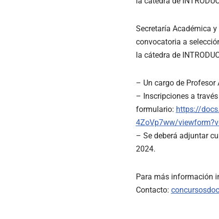
la cátedra de INTROD
Secretaría Académica y 
convocatoria a selección
la cátedra de INTROD
– Un cargo de Profesor 
– Inscripciones a través
formulario:
https://do
4ZoVp7ww/viewform?vc
– Se deberá adjuntar cur
2024.
Para más información i
Contacto:
concursosdoc