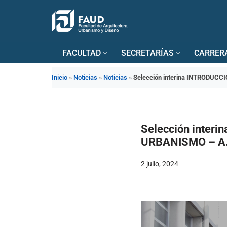
Saltar
al
FACULTAD
SECRETARÍAS
CARRER
contenido
Inicio
»
Noticias
»
Noticias
»
Selección interina INTRODUC
Selección inter
URBANISMO – A
2 julio, 2024