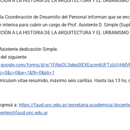
UCCIÓN A LA HISTORIA DE LA ARQUITECTURA Y EL URBANISMO 
la Coordinación de Desarrollo del Personal informan que se enc
 interina para cubrir un cargo de Prof. Asistente D. Simple (Supl
UCCIÓN A LA HISTORIA DE LA ARQUITECTURA Y EL URBANISMO 
Asistente dedicación Simple.
 del siguiente
cs.google.com/forms/d/e/1FAIpQLSebp0IEXEacm6UFTzlzU-hM
=0&c=0&w=1&flr=0&pli=1
rículum vitae resumido, máximo seis carillas. Hasta las 13 hs, de
ngresá a:
https://faud.unc.edu.ar/secretaria-academica/docent
entes@faud.unc.edu.ar