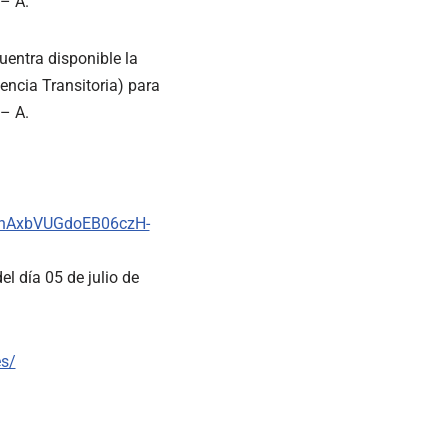
– A.
uentra disponible la
encia Transitoria) para
– A.
VhAxbVUGdoEB06czH-
l día 05 de julio de
es/