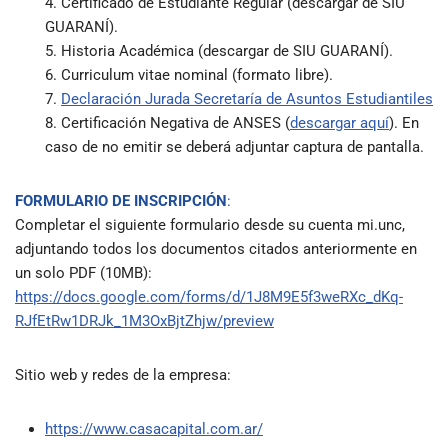
4. Certificado de Estudiante Regular (descargar de SIU
GUARANÍ).
5. Historia Académica (descargar de SIU GUARANÍ).
6. Curriculum vitae nominal (formato libre).
7.
Declaración Jurada Secretaría de Asuntos Estudiantiles
8. Certificación Negativa de ANSES (
descargar aquí
). En
caso de no emitir se deberá adjuntar captura de pantalla.
FORMULARIO DE INSCRIPCIÓN
:
Completar el siguiente formulario desde su cuenta mi.unc,
adjuntando todos los documentos citados anteriormente en
un solo PDF (10MB):
https://docs.google.com/forms/d/1J8M9E5f3weRXc_dKq-
RJfEtRw1DRJk_1M3OxBjtZhjw/preview
Sitio web y redes de la empresa:
https://www.casacapital.com.ar/