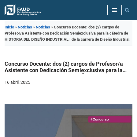
Saltar
al
Inicio
»
Noticias
»
Noticias
»
Concurso Docente: dos (2) cargos de
contenido
Profesor/a Asistente con Dedicación Semiexclusiva para la cátedra de
HISTORIA DEL DISEÑO INDUSTRIAL I de la carrera de Diseño Industrial.
Concurso Docente: dos (2) cargos de Profesor/a
Asistente con Dedicación Semiexclusiva para la
cátedra de HISTORIA DEL DISEÑO INDUSTRIAL I de
16 abril, 2025
la carrera de Diseño Industrial.