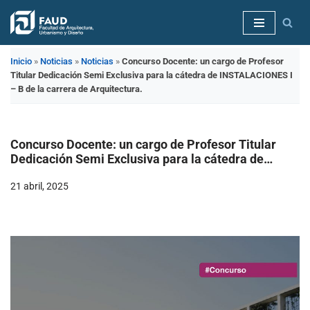
Saltar
al
Inicio
»
Noticias
»
Noticias
»
Concurso Docente: un cargo de Profesor
contenido
Titular Dedicación Semi Exclusiva para la cátedra de INSTALACIONES I
– B de la carrera de Arquitectura.
Concurso Docente: un cargo de Profesor Titular
Dedicación Semi Exclusiva para la cátedra de
INSTALACIONES I – B de la carrera de Arquitectura.
21 abril, 2025