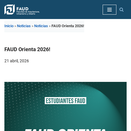
Saltar
al
Inicio
»
Noticias
»
Noticias
»
FAUD Orienta 2026!
contenido
FAUD Orienta 2026!
21 abril, 2026