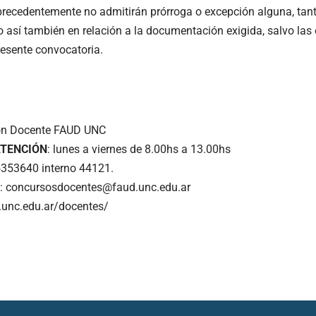
precedentemente no admitirán prórroga o excepción alguna, tant
mo así también en relación a la documentación exigida, salvo la
resente convocatoria.
ón Docente FAUD UNC
ATENCIÓN
: lunes a viernes de 8.00hs a 13.00hs
5353640 interno 44121.
: concursosdocentes@faud.unc.edu.ar
d.unc.edu.ar/docentes/