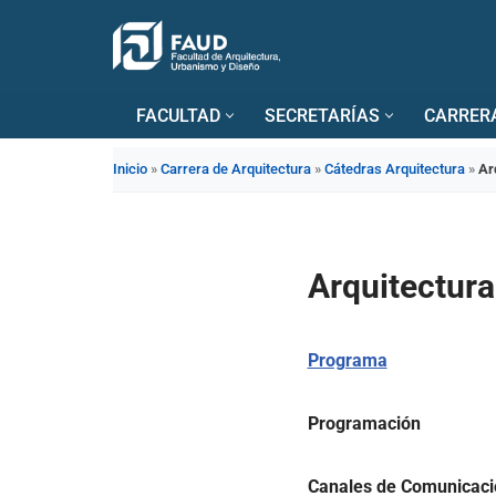
Saltar
al
FACULTAD
SECRETARÍAS
CARRER
contenido
Inicio
»
Carrera de Arquitectura
»
Cátedras Arquitectura
»
Ar
Arquitectura 
Programa
Programación
Canales de Comunicació