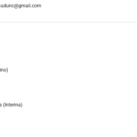
afaudunc@gmail.com
ino)
 (Interina)