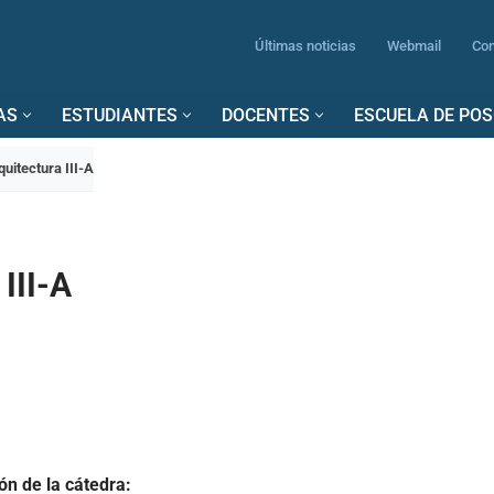
Últimas noticias
Webmail
Con
AS
ESTUDIANTES
DOCENTES
ESCUELA DE PO
quitectura III-A
III-A
n de la cátedra: