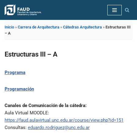
Saltar
al
Inicio
»
Carrera de Arquitectura
»
Cátedras Arquitectura
»
Estructuras III
contenido
– A
Estructuras III – A
Programa
Programación
Canales de Comunicación de la cátedra:
Aula Virtual MOODLE:
https://faud.aulavirtual.unc.edu.ar/course/view.php?id=151
Consultas:
eduardo.rodriguez@unc.edu.ar