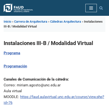
Saltar
al
Inicio
»
Carrera de Arquitectura
»
Cátedras Arquitectura
»
Instalaciones
contenido
III-B / Modalidad Virtual
Instalaciones III-B / Modalidad Virtual
Programa
Programación
Canales de Comunicación de la cátedra:
Correo: miriam.agosto@unc.edu.ar
Aula virtual
MOODLE:
https://faud.aulavirtual.unc.edu.ar/course/view.php?
id=76