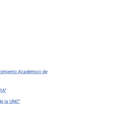
ocimiento Académico de
RA”
de la UNC”