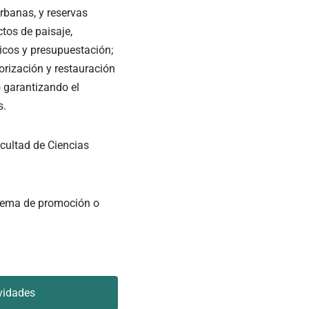
rbanas, y reservas
ctos de paisaje,
icos y presupuestación;
orización y restauración
o garantizando el
s.
acultad
de Ciencias
stema de promoción o
ividades