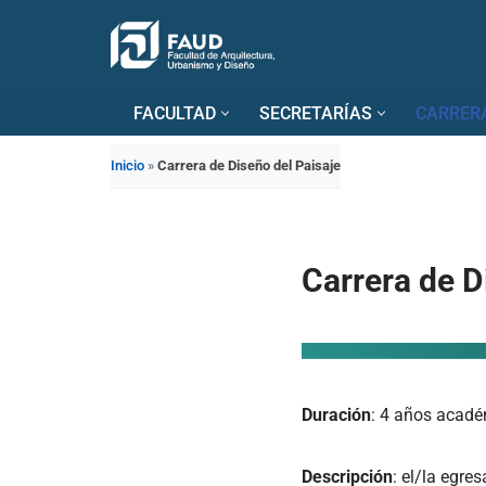
Saltar
al
FACULTAD
SECRETARÍAS
CARRER
contenido
Inicio
»
Carrera de Diseño del Paisaje
Carrera de D
Duración
: 4 años acad
Descripción
: el/la egre