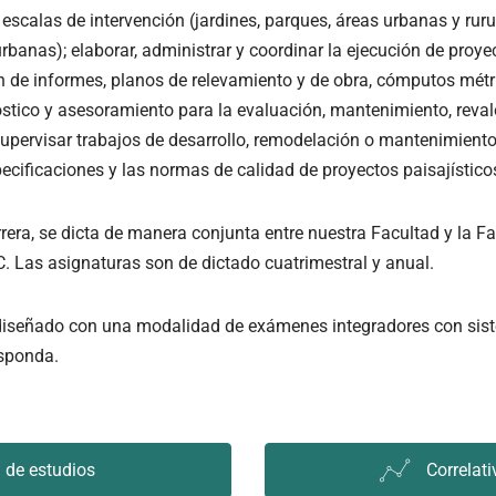
escalas de intervención (jardines, parques, áreas urbanas y ruru
rbanas); elaborar, administrar y coordinar la ejecución de proye
ón de informes, planos de relevamiento y de obra, cómputos métr
óstico y asesoramiento para la evaluación, mantenimiento, reval
 supervisar trabajos de desarrollo, remodelación o mantenimient
ecificaciones y las normas de calidad de proyectos paisajístico
rrera, se dicta de manera conjunta entre nuestra Facultad y la F
. Las asignaturas son de dictado cuatrimestral y anual.
á diseñado con una modalidad de exámenes integradores con si
esponda.
 de estudios
Correlat