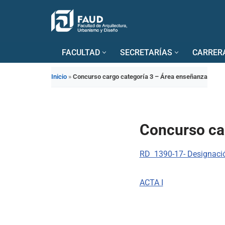
Saltar
al
FACULTAD
SECRETARÍAS
CARRER
contenido
Inicio
»
Concurso cargo categoría 3 – Área enseñanza
Concurso ca
RD 1390-17- Designaci
ACTA I