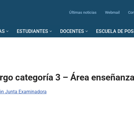
Últimas noticias
Webmail
Con
AS
ESTUDIANTES
DOCENTES
ESCUELA DE PO
rgo categoría 3 – Área enseñanz
ón Junta Examinadora