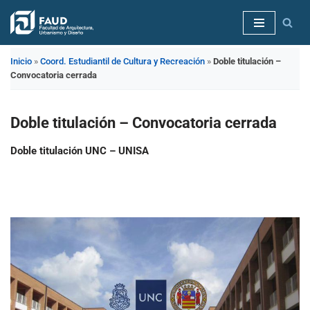
Saltar
al
Inicio
»
Coord. Estudiantil de Cultura y Recreación
»
Doble titulación –
contenido
Convocatoria cerrada
Doble titulación – Convocatoria cerrada
Doble titulación UNC – UNISA