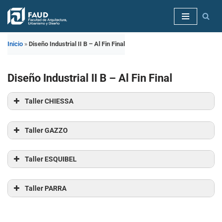
Saltar
al
Inicio
»
Diseño Industrial II B – Al Fin Final
contenido
Diseño Industrial II B – Al Fin Final
Taller CHIESSA
Proyecto 1 – Alessandro, Bonsi, Muñoz
Taller GAZZO
Proyecto 2 – Cebreros Lozano, Cardella Valencia
Proyecto 1 – Aragon, Nuñez Crucet
Taller ESQUIBEL
Proyecto 3 – Brailliard, Cretton
Proyecto 2 – Peralta, Salgado
Proyecto 1 – Azar, Manattini, Zamora
Taller PARRA
Proyecto 3 – Nazar, Rossi – Gazzo
Proyecto 2 – Lozada, Medina
Proyecto 1 – Cozzolino, Prati, Podestá