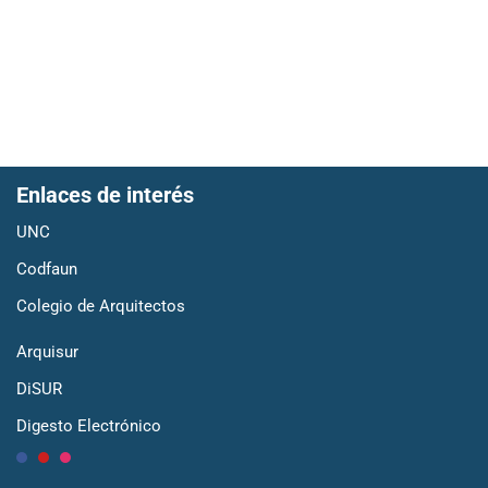
Proyecto 3 – Fernández Manzanares
Proyecto 2 – Carletti, Miño
Proyecto 3 – Lozada, Medina
Proyecto 3 – Moyano, Tomicich
Enlaces de interés
UNC
Codfaun
Colegio de Arquitectos
Arquisur
DiSUR
Digesto Electrónico