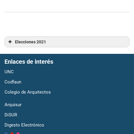
Elecciones 2021
Resultados
Enlaces de interés
Reglamentación electoral
UNC
En la FAUD terminó el escrutinio de los votos y ya están
Codfaun
disponibles los resultados de las elecciones 2021 de
Colegio de Arquitectos
Autoridades Unipersonales FAUD y Consejeros/as del HCD.
Arquisur
La fórmula presentada por la agrupación SOMOS, obtuvo una
DiSUR
amplia mayoría, resultando reelectos Mariela Marchisio como
Decana y Guillermo Olguín como Vicedecano con más del
Digesto Electrónico
70% de los votos.