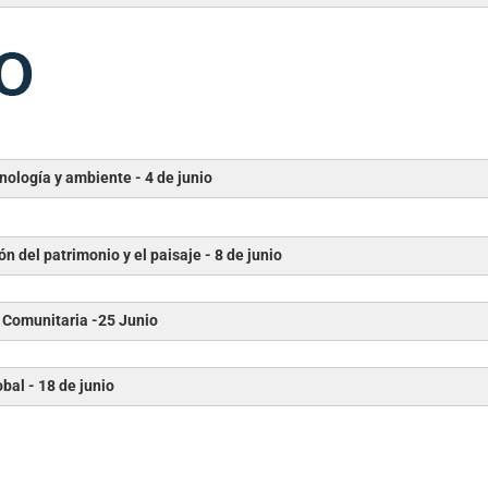
a la Maestría en Gestión ambiental del Desarrollo Urbano»
eciente a la Maestría en diseño y Gestión de Sistemas Patrimon
nología y ambiente - 4 de junio
n del patrimonio y el paisaje - 8 de junio
 Comunitaria -25 Junio
A PENSAR EL FUTURO URBANO –
«De la urbanización planetari
obal
- 18 de junio
1 de Julio