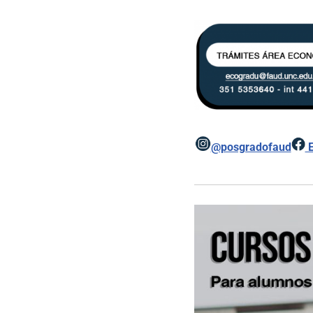
@posgradofaud
E