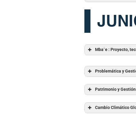
Módulo perteneciente 
Módulo abierto perten
Mba´e : Proyecto, tec
Problemática y Gestió
Patrimonio y Gestión
10 CONCEPTOS PAR
Cambio Climático Gl
climática»
Inicio:
Martes 2