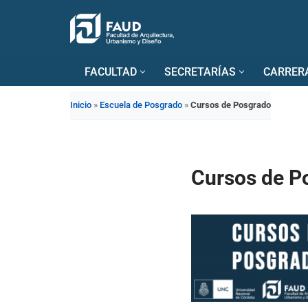
Saltar
al
FACULTAD
SECRETARÍAS
CARRER
contenido
Inicio
»
Escuela de Posgrado
»
Cursos de Posgrado
Cursos de P