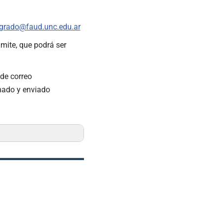
grado@faud.unc.edu.ar
ámite, que podrá ser
de correo
onado y enviado