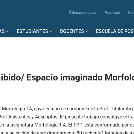
Últimas noticias
Webmail
Con
AS
ESTUDIANTES
DOCENTES
ESCUELA DE PO
A
ibido/ Espacio imaginado Morfol
 Morfología 1A, cuyo equipo se compone de la Prof. Titular Arq. 
of Asistentes y Adscriptos. El presente trabajo constituye el trab
n la asignatura Morfología 1 A. El TP 1 está conformado por d
a la selección de aproximadamente 80 (ochenta) trabajos de tod