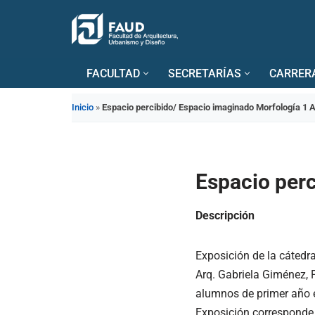
Saltar
al
FACULTAD
SECRETARÍAS
CARRER
contenido
Inicio
»
Espacio percibido/ Espacio imaginado Morfología 1 
Espacio perc
Descripción
Exposición de la cátedra
Arq. Gabriela Giménez, Pr
alumnos de primer año e
Exposición corresponde 