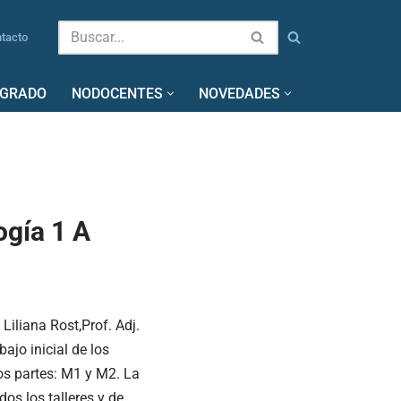
tacto
SGRADO
NODOCENTES
NOVEDADES
ogía 1 A
Liliana Rost,Prof. Adj.
ajo inicial de los
os partes: M1 y M2. La
os los talleres y de