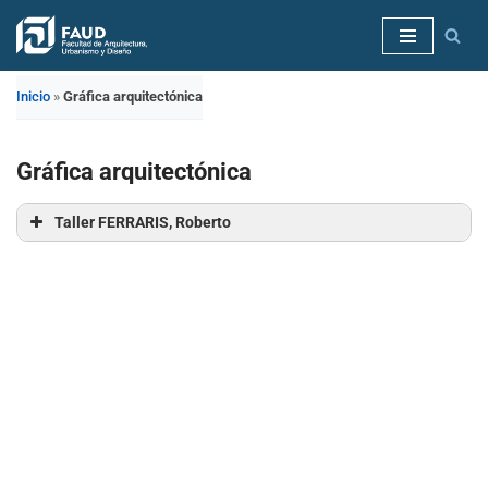
Saltar
al
Inicio
»
Gráfica arquitectónica
contenido
Gráfica arquitectónica
Taller FERRARIS, Roberto
AGUDO DIEGO
CASTRO PELAYO, Omar
Gutierrez Mercedes
MÁRQUEZ MARIANELA
MELENDEZ IRVING
SCHIAVONE MICHELE