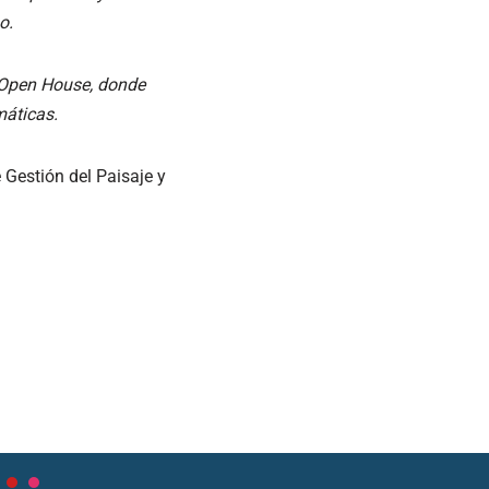
o.
l Open House, donde
máticas.
e Gestión del Paisaje y