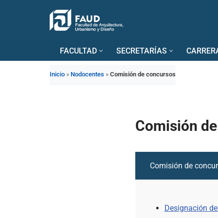
Saltar
al
FACULTAD
SECRETARÍAS
CARRER
contenido
Inicio
»
Nodocentes
»
Comisión de concursos
Comisión de
Comisión de concu
Designación de