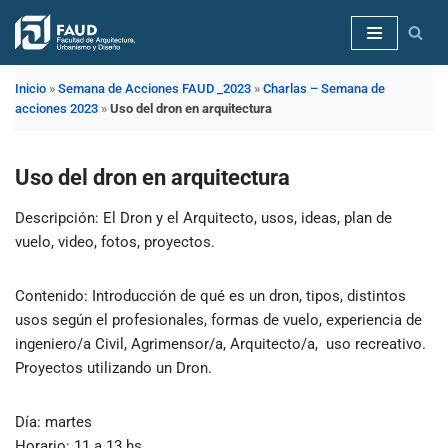
Saltar
al
Inicio
»
Semana de Acciones FAUD _2023
»
Charlas – Semana de
contenido
acciones 2023
»
Uso del dron en arquitectura
Uso del dron en arquitectura
Descripción
: El Dron y el Arquitecto, usos, ideas, plan de
vuelo, video, fotos, proyectos.
Contenido
: Introducción de qué es un dron, tipos, distintos
usos según el profesionales, formas de vuelo, experiencia de
ingeniero/a Civil, Agrimensor/a, Arquitecto/a, uso recreativo.
Proyectos utilizando un Dron.
Día
: martes
Horario:
11 a 13 hs.