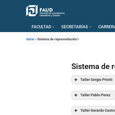
Saltar
al
FACULTAD
SECRETARÍAS
CARRER
contenido
Inicio
»
Sistema de representación I
Sistema de r
Taller Sergio Priotti
Taller Pablo Perez
Airasca Cepe
Cappeletti, F
Taller Gerardo Castr
Juliana Grige