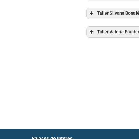
Martinez Fra
Taller Silvana Bonaf
Grotz.Santia
Taller Valeria Fronte
Dorado, Lina
Casalotti.San
Stocchero, C
Enlaces de interés