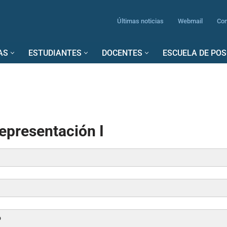
Últimas noticias
Webmail
Con
AS
ESTUDIANTES
DOCENTES
ESCUELA DE PO
epresentación I
da, Julian Tomas
rancisco
o
ra