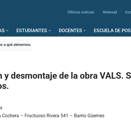
Últimas noticias
Webmail
Con
AS
ESTUDIANTES
DOCENTES
ESCUELA DE PO
s a qué atenernos.
n y desmontaje de la obra VALS.
os.
hs
La Cochera – Fructuoso Rivera 541 – Barrio Güemes