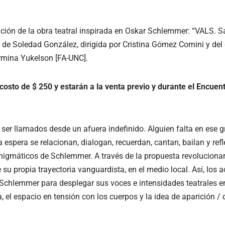
tación de la obra teatral inspirada en Oskar Schlemmer: “VALS.
 de Soledad González, dirigida por Cristina Gómez Comini y del
ermina Yukelson [FA-UNC].
costo de $ 250 y estarán a la venta previo y durante el Encuen
 ser llamados desde un afuera indefinido. Alguien falta en ese 
a espera se relacionan, dialogan, recuerdan, cantan, bailan y refl
nigmáticos de Schlemmer. A través de la propuesta revolucionaria
 su propia trayectoria vanguardista, en el medio local. Así, los a
Schlemmer para desplegar sus voces e intensidades teatrales e
 el espacio en tensión con los cuerpos y la idea de aparición /