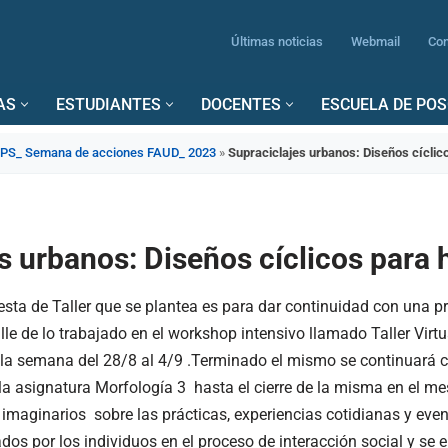
Últimas noticias
Webmail
Con
AS
ESTUDIANTES
DOCENTES
ESCUELA DE PO
S_ Semana de acciones FAUD_ 2023
»
Supraciclajes urbanos: Diseños cíclico
s urbanos: Diseños cíclicos para 
esta de Taller que se plantea es para dar continuidad con una p
lle de lo trabajado en el workshop intensivo llamado Taller Virt
 la semana del 28/8 al 4/9 .Terminado el mismo se continuará 
la asignatura Morfología 3 hasta el cierre de la misma en el me
imaginarios sobre las prácticas, experiencias cotidianas y ev
dos por los individuos en el proceso de interacción social y se