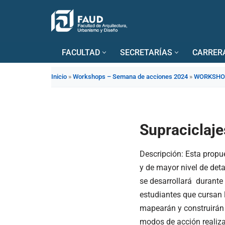
Saltar
al
FACULTAD
SECRETARÍAS
CARRER
contenido
Inicio
»
Workshops – Semana de acciones 2024
»
WORKSHOP
Supraciclaje
Descripción
: Esta propu
y de mayor nivel de deta
se desarrollará durante
estudiantes que cursan 
mapearán y construirán 
modos de acción realiza