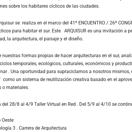
ones sobre los habitares cíclicos de las ciudades.
d Arquisur se realiza en el marco del 41º ENCUENTRO / 26º CONG
íclicos para habitar el sur. Este ARQUISUR es una invitación a 
d, la arquitectura, el paisaje y el diseño.
nuestras formas propias de hacer arquitecturas en el sur, an
ciclos temporales, ecológicos, culturales, económicos y produc
inar . Una oportunidad para supraciclarnos a nosotros mismos, el
” como un sistema de reutilización creativa basado en el apro
 o materiales.
del 28/8 al 4/9 Taller Virtual en Red . Del 5/9
al 4/10 se contin
o Oeste
logía 3 . Carrera de Arquitectura