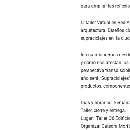
para ampliar las reflexi
El taller Virtual en Re
arquitectura. Diseños c
supraciclajes en la ciuda
Intercambiaremos desde 
y cómo nos afectan los 
perspectiva transdiscipl
año será “Supraciclajes
productos, componentes
Días y horarios
: Semana 
Taller, cierre y entrega.
Lugar
: Taller O6 Edifici
Organiza
: Cátedra Morfo