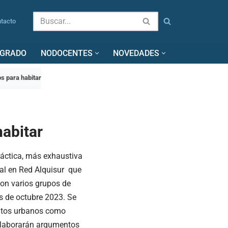
tacto
SGRADO
NODOCENTES
NOVEDADES
s para habitar
habitar
ráctica, más exhaustiva
ual en Red Alquisur que
con varios grupos de
s de octubre 2023. Se
entos urbanos como
 elaborarán argumentos