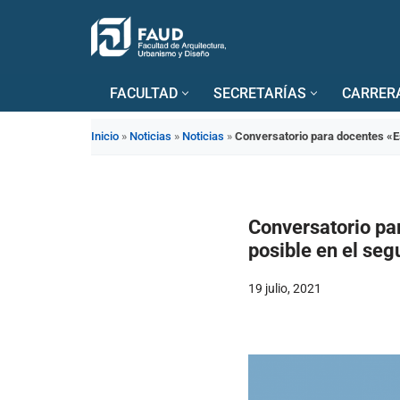
Saltar
al
FACULTAD
SECRETARÍAS
CARRER
contenido
Inicio
»
Noticias
»
Noticias
»
Conversatorio para docentes «Es
Conversatorio pa
posible en el se
19 julio, 2021