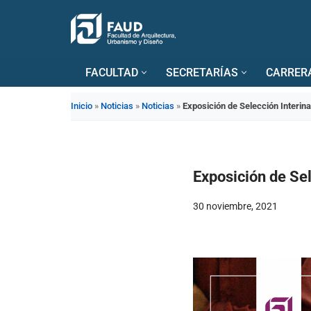
Saltar
al
FACULTAD
SECRETARÍAS
CARRER
contenido
Inicio
»
Noticias
»
Noticias
»
Exposición de Selección Interin
Exposición de Sel
30 noviembre, 2021