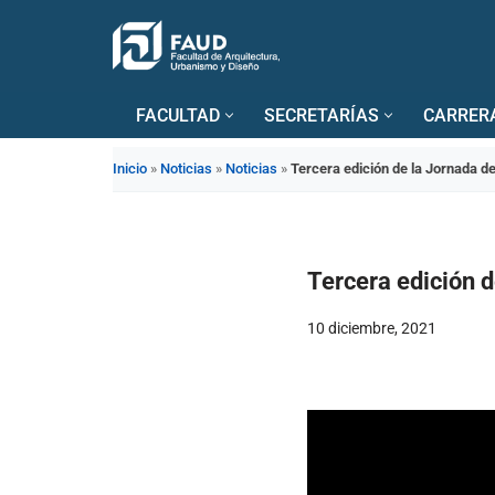
Saltar
al
FACULTAD
SECRETARÍAS
CARRER
contenido
Inicio
»
Noticias
»
Noticias
»
Tercera edición de la Jornada 
Tercera edición 
10 diciembre, 2021