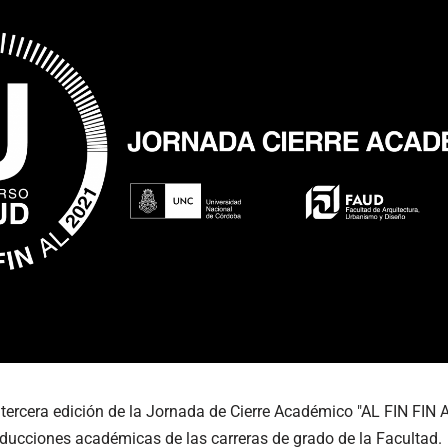
 tercera edición de la Jornada de Cierre Académico "AL FIN FIN A
roducciones académicas de las carreras de grado de la Facultad.