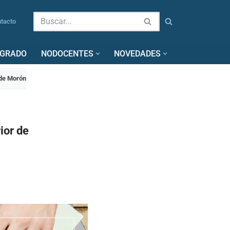
tacto
SGRADO
NODOCENTES
NOVEDADES
 de Morón
ior de