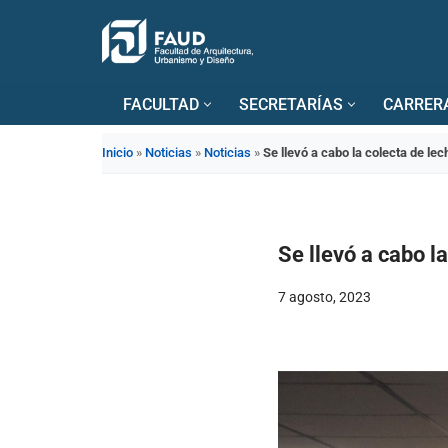
Saltar
al
FACULTAD
SECRETARÍAS
CARRER
contenido
Inicio
»
Noticias
»
Noticias
»
Se llevó a cabo la colecta de l
Se llevó a cabo l
7 agosto, 2023